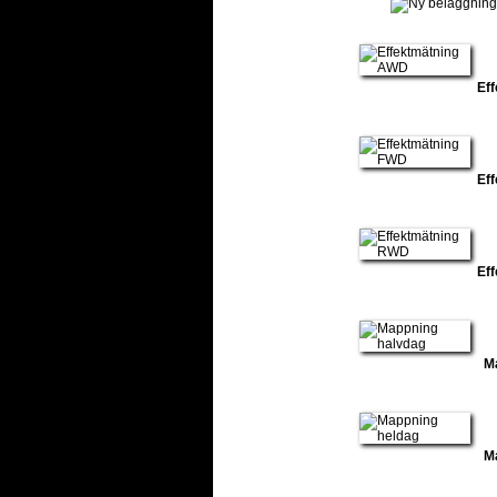
Ef
Ef
Ef
M
M