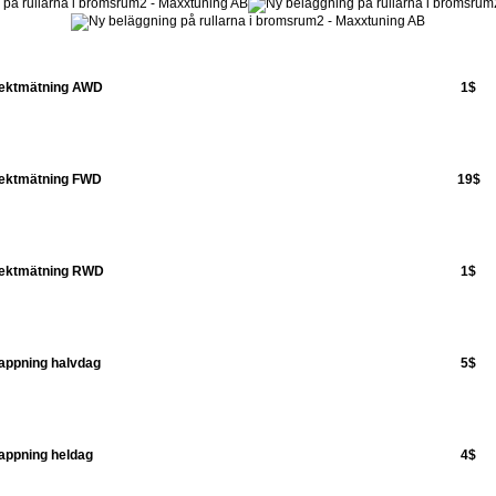
fektmätning AWD
1$
fektmätning FWD
19$
fektmätning RWD
1$
appning halvdag
5$
appning heldag
4$